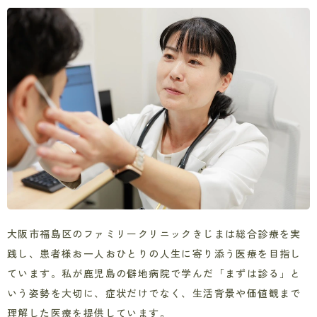
島
駅
徒
歩
4
分
大阪市福島区のファミリークリニックきじまは総合診療を実
践し、患者様お一人おひとりの人生に寄り添う医療を目指し
ています。私が鹿児島の僻地病院で学んだ「まずは診る」と
いう姿勢を大切に、症状だけでなく、生活背景や価値観まで
理解した医療を提供しています。