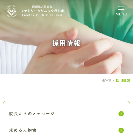
採
MENU
用
情
報
｜
採用情報
大
阪
市
福
島
区
HOME
採用情報
の
内
科・
肝
臓
院長からのメッセージ
内
科・
ア
求める人物像
レ