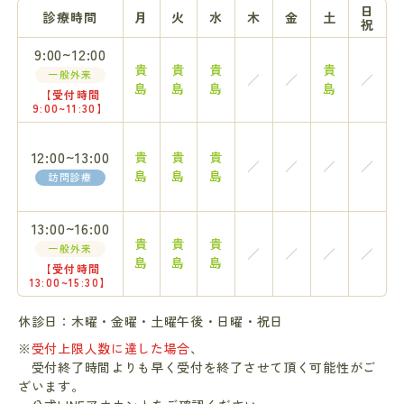
日
診療時間
月
火
水
木
金
土
祝
9:00~12:00
貴
貴
貴
貴
一般外来
／
／
／
島
島
島
島
【受付時間
9:00~11:30】
12:00~13:00
貴
貴
貴
／
／
／
／
島
島
島
訪問診療
13:00~16:00
貴
貴
貴
一般外来
／
／
／
／
島
島
島
【受付時間
13:00~15:30】
休診日：木曜・金曜・土曜午後・日曜・祝日
※
受付上限人数に達した場合
、
受付終了時間よりも早く受付を終了させて頂く可能性がご
ざいます。