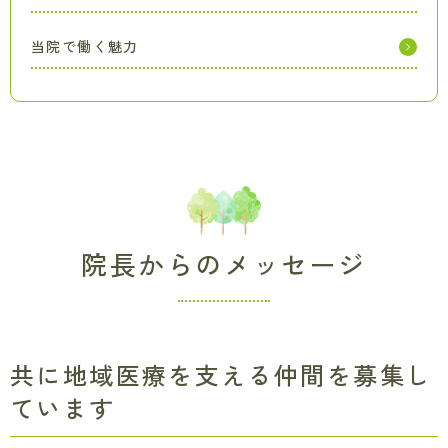
ル
ギ
当院で働く魅力
ー
科
｜
フ
ァ
ミ
リ
ー
ク
リ
院長からのメッセージ
ニ
ッ
ク
き
じ
共に地域医療を支える仲間を募集し
ま
｜
ています
JR
福