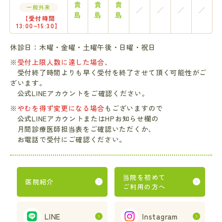
貴
貴
貴
一般外来
／
／
／
／
島
島
島
【受付時間
13:00~15:30】
休診日：木曜・金曜・土曜午後・日曜・祝日
※
受付上限人数に達した場合
、
受付終了時間よりも早く受付を終了させて頂く可能性がご
ざいます。
公式LINEアカウントをご確認ください。
※
やむを得ず変更になる場合
もございますので
公式LINEアカウントまたはHPお知らせ欄の
月間診療医師担当表をご確認いただくか、
お電話で受付にご確認ください。
当院を初めて
医院紹介
ご利用の方へ
LINE
Instagram