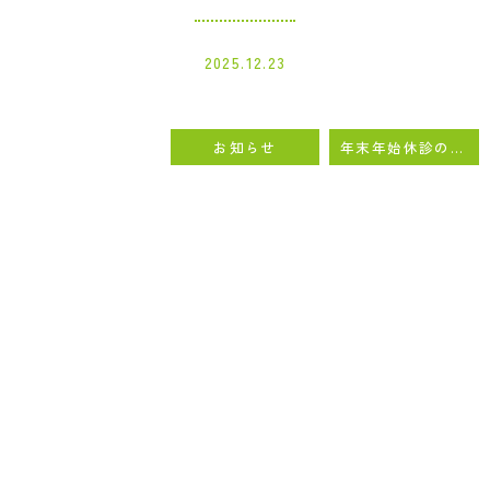
内
科・
2025.12.23
肝
臓
内
科・
お知らせ
年末年始休診のお知らせ
ア
レ
ル
ギ
ー
科
｜
フ
ァ
ミ
リ
ー
ク
リ
ニ