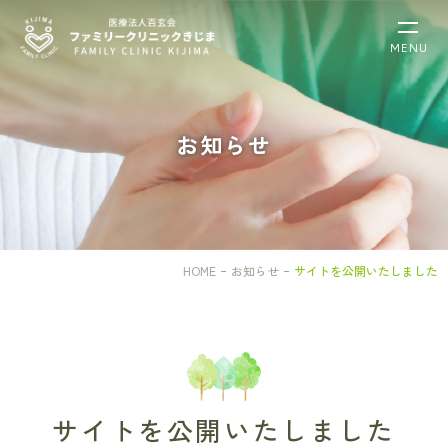
サ
MENU
イ
ト
を
公
お知らせ
開
い
た
し
ま
し
HOME
お知らせ
サイトを公開いたしました
た
｜
大
阪
市
福
島
サイトを公開いたしました
区
の