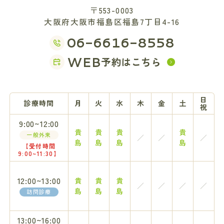
〒553-0003
大阪府大阪市福島区福島7丁目4-16
06-6616-8558
WEB
予約はこちら
日
診療時間
月
火
水
木
金
土
祝
9:00~12:00
貴
貴
貴
貴
一般外来
／
／
／
島
島
島
島
【受付時間
9:00~11:30】
12:00~13:00
貴
貴
貴
／
／
／
／
島
島
島
訪問診療
13:00~16:00