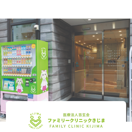
ッ
ク
き
じ
ま
｜
JR
福
島
駅
徒
歩
4
分